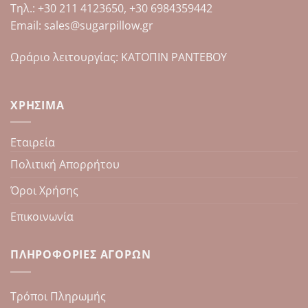
Tηλ.: +30 211 4123650, +30 6984359442
προϊόντος
προϊόντος
Email: sales@sugarpillow.gr
Ωράριο λειτουργίας: ΚΑΤΟΠΙΝ ΡΑΝΤΕΒΟΥ
ΧΡΉΣΙΜΑ
Εταιρεία
Πολιτική Απορρήτου
Όροι Χρήσης
Επικοινωνία
ΠΛΗΡΟΦΟΡΊΕΣ ΑΓΟΡΏΝ
Τρόποι Πληρωμής