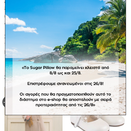
Λαμπάδα με θέμα λεμόνι! Με επένδυση σχοινί και
ξύλινα κοπτικά λεμόνια ζωγραφιστά. Συνδυάστε τη με
ένα καλάθι με ασορτί ξύλινα λεμόνια ή ξύλινο κουτί
ζωγραφιστό.
Σε προπαραγγελία 15 εργάσιμων ημερών. *Στα
προϊόντα κατόπιν παραγγελίας δεν ισχύει η πληρωμή
με αντικαταβολή. Αποστολή με ογκοχρέωση.
ΣΧΕΤΙΚΆ ΠΡΟΪΌΝΤΑ
-40%
-35%
Πρόσθήκη
Πρόσθήκη
στην
στην
λίστα
λίστα
επιθυμιών
επιθυμιών