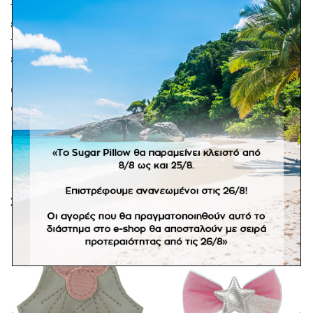
παίζοντας· με το τάμπλετ, το κινητό ή την κονσόλα,
εννοείται. Παρόλο που οι φίλοι του και η οικογένειά
του τον καλούν να διασκεδάσει και με άλλα παιχνίδια,
εκείνος προτιμά πάντα την οθόνη του.
Θα καταφέρουν να τον κάνουν να ανακαλύψει όλα
όσα χάνει;
Ηλικία 5+. Εκδόσεις Ίκαρος
ΣΧΕΤΙΚΆ ΠΡΟΪΌΝΤΑ
Πρόσθήκη
Πρόσθήκη
στην
στην
λίστα
λίστα
επιθυμιών
επιθυμιών