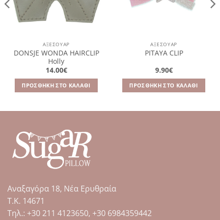
ΑΞΕΣΟΥΆΡ
ΑΞΕΣΟΥΆΡ
DONSJE WONDA HAIRCLIP
PITAYA CLIP
Holly
14.00
€
9.90
€
ΠΡΟΣΘΉΚΗ ΣΤΟ ΚΑΛΆΘΙ
ΠΡΟΣΘΉΚΗ ΣΤΟ ΚΑΛΆΘΙ
Αναξαγόρα 18, Νέα Ερυθραία
Τ.Κ. 14671
Tηλ.: +30 211 4123650, +30 6984359442