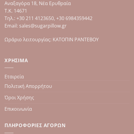
Αναξαγόρα 18, Νέα Ερυθραία
να
επιλεγούν
Τ.Κ. 14671
στη
Tηλ.: +30 211 4123650, +30 6984359442
σελίδα
Email: sales@sugarpillow.gr
του
προϊόντος
Ωράριο λειτουργίας: ΚΑΤΟΠΙΝ ΡΑΝΤΕΒΟΥ
ΧΡΉΣΙΜΑ
Εταιρεία
Πολιτική Απορρήτου
Όροι Χρήσης
Επικοινωνία
ΠΛΗΡΟΦΟΡΊΕΣ ΑΓΟΡΏΝ