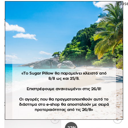
ΠΕΡΙΓΡΑΦΉ
Κεραμική καρφίτσα ζωγραφισμένη στο χέρι, με σχέδιο
αφιερωμένο στο 2025 για μία χρονιά γεμάτη αγάπη και
καλοσύνη!
*Στα εποχιακά προϊόντα δε επιτρέπονται αλλαγές.
ΣΧΕΤΙΚΆ ΠΡΟΪΌΝΤΑ
Πρόσθήκη
Πρόσθήκη