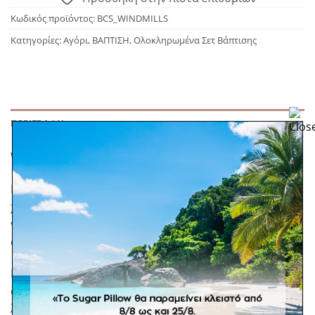
Κωδικός προϊόντος:
BCS_WINDMILLS
Κατηγορίες:
Αγόρι
,
ΒΑΠΤΙΣΗ
,
Ολοκληρωμένα Σετ Βάπτισης
ΠΕΡΙΓΡΑΦΉ
Windmills Christening Set
Περιλαμβάνει χειροποίητο κλειστό καλάθι με τρεις
χειροποίητους ανεμόμυλους και λαμπάδα με διπλή
γραβάτα, μία λευκή και μία γαλάζια και χειροποίητο
ανεμόμυλο.
Επιλέξτε τον χρωματικό συνδυασμό που προτιμάτε
στα στοιχεία στο καλάθι και στο στοιχείο της
λαμπάδας. Διαθέσιμες αποχρώσεις λευκό, γαλάζιο,