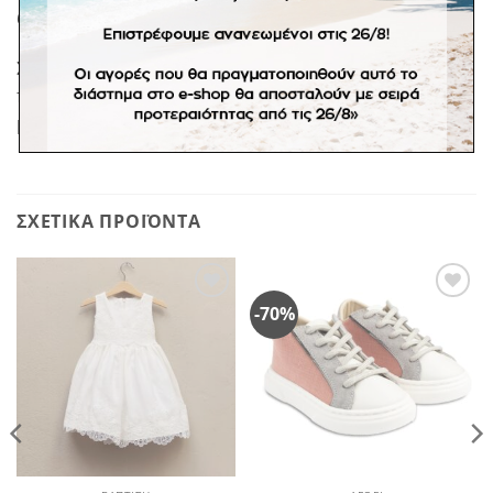
ώχρα, μέντα.
Σε προπαραγγελία 20 εργάσιμων ημερών. *Σε
προϊόντα κατόπιν παραγγελίας δεν ισχύει η πληρωμή
με αντικαταβολή. Αποστολή με ογκοχρέωση.
ΣΧΕΤΙΚΆ ΠΡΟΪΌΝΤΑ
-70%
Πρόσθήκη
Πρόσθήκη
στην
στην
λίστα
λίστα
επιθυμιών
επιθυμιών