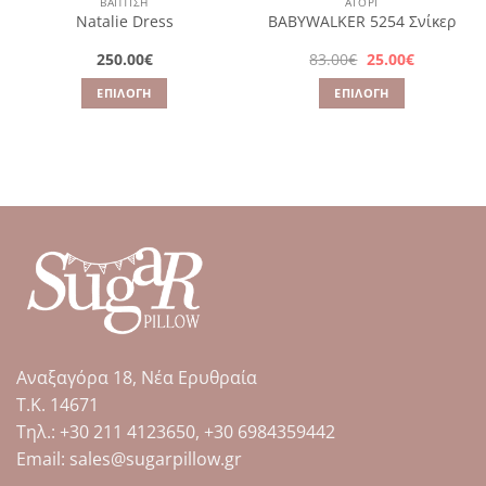
ΒΑΠΤΙΣΗ
ΑΓΌΡΙ
Natalie Dress
BABYWALKER 5254 Σνίκερ
Original
Η
250.00
€
83.00
€
25.00
€
α
price
τρέχουσα
was:
τιμή
ΕΠΙΛΟΓΉ
ΕΠΙΛΟΓΉ
83.00€.
είναι:
25.00€.
Αυτό
Αυτό
το
το
προϊόν
προϊόν
έχει
έχει
πολλαπλές
πολλαπλές
παραλλαγές.
παραλλαγές.
Οι
Οι
επιλογές
επιλογές
μπορούν
μπορούν
να
να
επιλεγούν
επιλεγούν
στη
στη
Αναξαγόρα 18, Νέα Ερυθραία
σελίδα
σελίδα
Τ.Κ. 14671
του
του
Tηλ.: +30 211 4123650, +30 6984359442
προϊόντος
προϊόντος
Email: sales@sugarpillow.gr