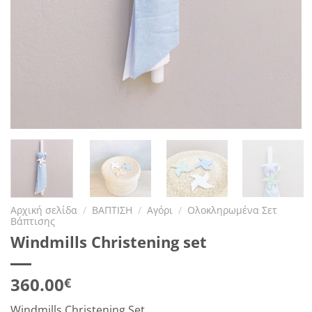
Αρχική σελίδα
/
ΒΑΠΤΙΣΗ
/
Αγόρι
/
Ολοκληρωμένα Σετ
Βάπτισης
Windmills Christening set
360.00
€
Windmills Christening Set