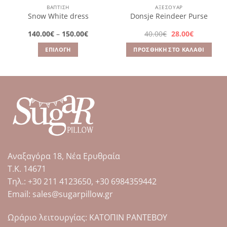
ΒΑΠΤΙΣΗ
ΑΞΕΣΟΥΆΡ
Snow White dress
Donsje Reindeer Purse
Price
Original
Η
140.00
€
–
150.00
€
40.00
€
28.00
€
range:
price
τρέχουσα
140.00€
was:
τιμή
ΕΠΙΛΟΓΉ
ΠΡΟΣΘΉΚΗ ΣΤΟ ΚΑΛΆΘΙ
through
40.00€.
είναι:
150.00€
28.00€.
Αυτό
το
προϊόν
έχει
πολλαπλές
παραλλαγές.
Οι
επιλογές
μπορούν
Αναξαγόρα 18, Νέα Ερυθραία
να
επιλεγούν
Τ.Κ. 14671
στη
Tηλ.: +30 211 4123650, +30 6984359442
σελίδα
Email: sales@sugarpillow.gr
του
προϊόντος
Ωράριο λειτουργίας: ΚΑΤΟΠΙΝ ΡΑΝΤΕΒΟΥ