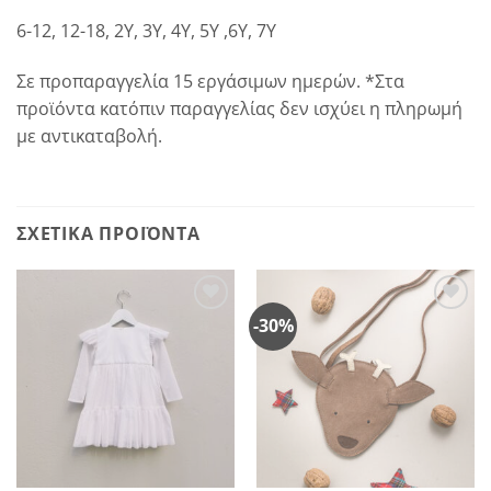
6-12, 12-18, 2Υ, 3Υ, 4Υ, 5Υ ,6Υ, 7Υ
Σε προπαραγγελία 15 εργάσιμων ημερών. *Στα
προϊόντα κατόπιν παραγγελίας δεν ισχύει η πληρωμή
με αντικαταβολή.
ΣΧΕΤΙΚΆ ΠΡΟΪΌΝΤΑ
-30%
Πρόσθήκη
Πρόσθήκη
στην
στην
λίστα
λίστα
επιθυμιών
επιθυμιών