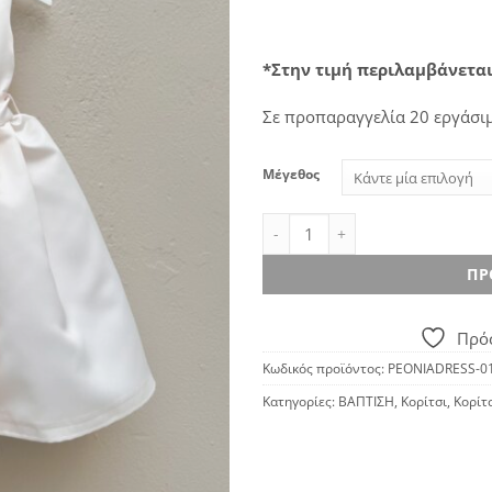
*Στην τιμή περιλαμβάνεται
Σε προπαραγγελία 20 εργάσι
Μέγεθος
Peonia dress ποσότητα
ΠΡ
Πρόσ
Κωδικός προϊόντος:
PEONIADRESS-0
Κατηγορίες:
ΒΑΠΤΙΣΗ
,
Κορίτσι
,
Κορίτ