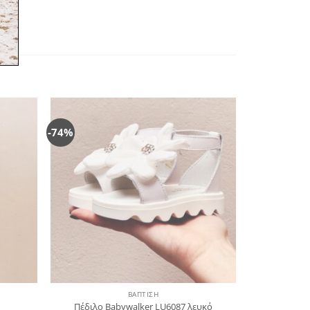
-74%
όσθήκη
Πρόσθήκη
στην
στην
λίστα
λίστα
ιθυμιών
επιθυμιών
ΒΑΠΤΙΣΗ
Πέδιλο Babywalker LU6087 λευκό