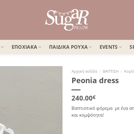
ΕΠΟΧΙΑΚΑ
ΠΑΙΔΙΚΑ ΡΟΥΧΑ
EVENTS
S
Αρχική σελίδα
/
ΒΑΠΤΙΣΗ
/
Κορίτ
Peonia dress
Πρόσθήκη
στην
λίστα
240.00
€
επιθυμιών
Βαπτιστικό φόρεμα με ένα απ
και κομψότητα!