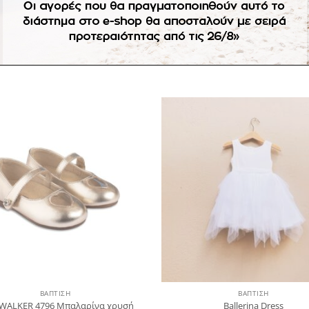
Πρόσθήκη
Πρ
στην
λίστα
επιθυμιών
επ
ΒΑΠΤΙΣΗ
ΒΑΠΤΙΣΗ
WALKER 4796 Μπαλαρίνα χρυσή
Ballerina Dress