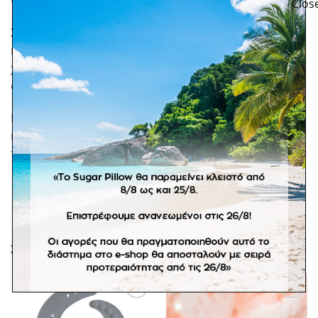
Σετ κουτάλι και πιρούνι της εταιρείας Mushie. Ελαφρύ
και ανθεκτικό, με μίνιμαλ σχεδιασμό σε υπέροχα
χρώματα. Συνδυάστε το με υπόλοιπα αξεσουάρ
φαγητού για ένα υπέροχο δώρο!
Κατασκευασμένο από πλαστικό πολυπροπυλενίου,
κατάλληλο για φούρνο μικροκυμάτων και πλυντήριο
πιάτων.
ΣΧΕΤΙΚΆ ΠΡΟΪΌΝΤΑ
Πρόσθήκη
Πρόσθήκη
στην
στην