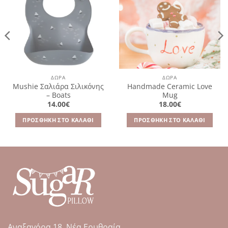
λίστα
λίστα
επιθυμιών
επιθυμιών
ΔΩΡΑ
ΔΩΡΑ
Mushie Σαλιάρα Σιλικόνης
Handmade Ceramic Love
– Boats
Mug
14.00
€
18.00
€
σα
ΠΡΟΣΘΉΚΗ ΣΤΟ ΚΑΛΆΘΙ
ΠΡΟΣΘΉΚΗ ΣΤΟ ΚΑΛΆΘΙ
.
Αναξαγόρα 18, Νέα Ερυθραία