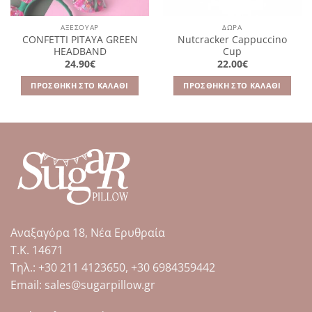
ΑΞΕΣΟΥΆΡ
ΔΩΡΑ
CONFETTI PITAYA GREEN
Nutcracker Cappuccino
HEADBAND
Cup
24.90
€
22.00
€
ΠΡΟΣΘΉΚΗ ΣΤΟ ΚΑΛΆΘΙ
ΠΡΟΣΘΉΚΗ ΣΤΟ ΚΑΛΆΘΙ
Αναξαγόρα 18, Νέα Ερυθραία
Τ.Κ. 14671
Tηλ.: +30 211 4123650, +30 6984359442
Email: sales@sugarpillow.gr