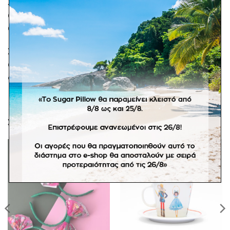
Σουπλά σιλικόνης της εταιρίας Mushie. Πρακτικό
αξεσουάρ για την ώρα του φαγητού, κατασκευασμένο
από μη τοξική σιλικόνη. Καθαρίζεται εύκολα.
Συνδιάστε το με την σαλιάρα σιλικόνης και αξεσουάρ
φαγητού σε παρόμοιες αποχρώσεις για ένα τέλειο
δώρο!
ΣΧΕΤΙΚΆ ΠΡΟΪΌΝΤΑ
Πρόσθήκη
Πρόσθήκη
στην
στην
λίστα
λίστα
επιθυμιών
επιθυμιών