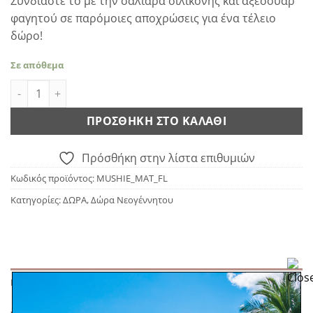
Συνδιάστε το με την σαλιάρα σιλικόνης και αξεσουάρ
φαγητού σε παρόμοιες αποχρώσεις για ένα τέλειο
δώρο!
Σε απόθεμα
Mushie Σουπλά Σιλικόνης - Lilac Flowers ποσότητα
ΠΡΟΣΘΉΚΗ ΣΤΟ ΚΑΛΆΘΙ
Πρόσθήκη στην λίστα επιθυμιών
Κωδικός προϊόντος:
MUSHIE_MAT_FL
Κατηγορίες:
ΔΩΡΑ
,
Δώρα Νεογέννητου
ΠΕΡΙΓΡΑΦΉ