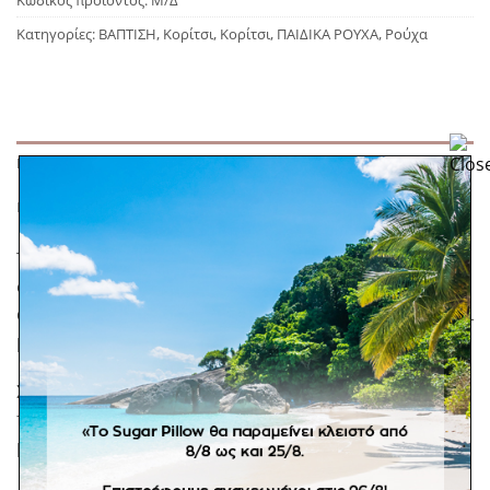
Κωδικός προϊόντος:
Μ/Δ
Κατηγορίες:
ΒΑΠΤΙΣΗ
,
Κορίτσι
,
Κορίτσι
,
ΠΑΙΔΙΚΑ ΡΟΥΧΑ
,
Ρούχα
ΠΕΡΙΓΡΑΦΉ
ΕΠΙΠΛΈΟΝ ΠΛΗΡΟΦΟΡΊΕΣ
Τούλινο φόρεμα βάπτισης με δετές τιράντες σε
φιογκάκια. Με σομόν τούλι εσωτερικά και το
αγαπημένο διακριτικό λευκό πουά τούλι. Διαθέσιμο και
με λευκό τούλι εσωτερικά.
Σε προπαραγγελία 15 εργάσιμων ημερών. *Σε
προϊόντα κατόπιν παραγγελίας δεν ισχύει η πληρωμή
με αντικαταβολή.