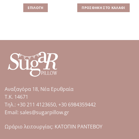
σα
price
τρέχουσα
was:
τιμή
ΕΠΙΛΟΓΉ
ΠΡΟΣΘΉΚΗ ΣΤΟ ΚΑΛΆΘΙ
101.90€.
είναι:
30.00€.
Αυτό
το
προϊόν
έχει
πολλαπλές
παραλλαγές.
Οι
επιλογές
μπορούν
να
επιλεγούν
στη
Αναξαγόρα 18, Νέα Ερυθραία
σελίδα
Τ.Κ. 14671
του
Tηλ.: +30 211 4123650, +30 6984359442
προϊόντος
Email: sales@sugarpillow.gr
Ωράριο λειτουργίας: ΚΑΤΟΠΙΝ ΡΑΝΤΕΒΟΥ