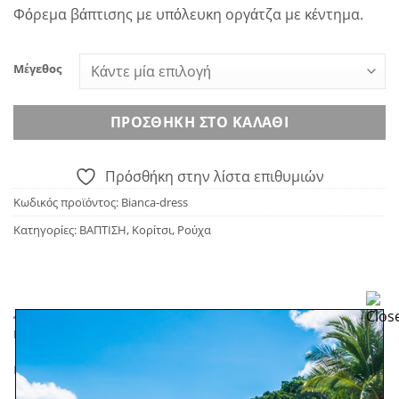
price
τρέχουσα
Φόρεμα βάπτισης με υπόλευκη οργάτζα με κέντημα.
was:
τιμή
190.00€.
είναι:
90.00€.
Μέγεθος
ΠΡΟΣΘΉΚΗ ΣΤΟ ΚΑΛΆΘΙ
Πρόσθήκη στην λίστα επιθυμιών
Κωδικός προϊόντος:
Bianca-dress
Κατηγορίες:
ΒΑΠΤΙΣΗ
,
Κορίτσι
,
Ρούχα
ΠΕΡΙΓΡΑΦΉ
ΕΠΙΠΛΈΟΝ ΠΛΗΡΟΦΟΡΊΕΣ