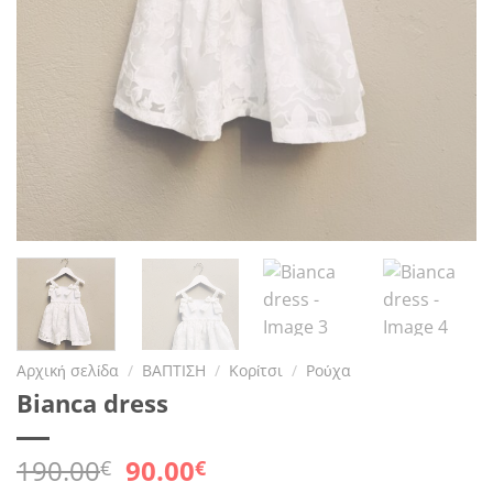
Αρχική σελίδα
/
ΒΑΠΤΙΣΗ
/
Κορίτσι
/
Ρούχα
Bianca dress
Original
Η
190.00
90.00
€
€