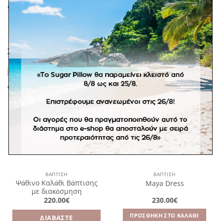
Φόρεμα βάπτισης με υπόλευκη οργάτζα με κέντημα.
ΣΧΕΤΙΚΆ ΠΡΟΪΌΝΤΑ
Πρόσθήκη
Πρόσθήκη
στην λίστα
στην λίστα
επιθυμιών
επιθυμιών
ΒΑΠΤΙΣΗ
ΒΑΠΤΙΣΗ
Ψάθινο Καλάθι Βάπτισης
Maya Dress
με διακόσμηση
220.00
€
230.00
€
ΠΡΟΣΘΉΚΗ ΣΤΟ ΚΑΛΆΘΙ
ΔΙΑΒΆΣΤΕ