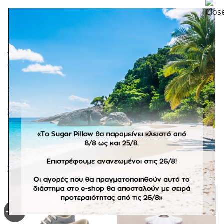
ΕΠΙΠΛΈΟΝ ΠΛΗΡΟΦΟΡΊΕΣ
Babywalker βαπτιστικό λευκό πέδιλο, με μαλακό πάτο
για τα πρώτα βήματα και πονπον από τούλι και
πούπουλο.
Size guide 2.
Σε προπαραγγελία 15 ημερών. Τα παπούτσια αλλάζουν
μόνο σε άλλο νούμερο του ίδιου σχεδίου.
ΣΧΕΤΙΚΆ ΠΡΟΪΌΝΤΑ
-62%
Πρόσθήκη
Πρόσθήκη
στην
στην