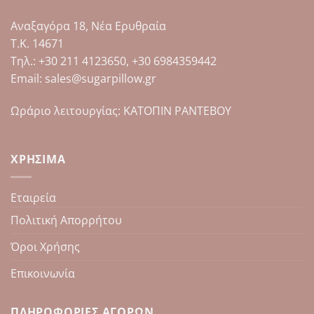
επιλεγούν
επιλεγούν
στη
στη
Αναξαγόρα 18, Νέα Ερυθραία
σελίδα
σελίδα
Τ.Κ. 14671
του
του
Tηλ.: +30 211 4123650, +30 6984359442
προϊόντος
προϊόντος
Email: sales@sugarpillow.gr
Ωράριο λειτουργίας: ΚΑΤΟΠΙΝ ΡΑΝΤΕΒΟΥ
ΧΡΉΣΙΜΑ
Εταιρεία
Πολιτική Απορρήτου
Όροι Χρήσης
Επικοινωνία
ΠΛΗΡΟΦΟΡΊΕΣ ΑΓΟΡΏΝ