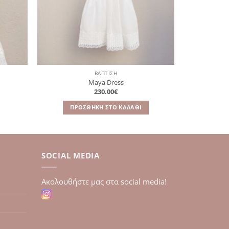
ΒΑΠΤΙΣΗ
Maya Dress
BABYWALKE
230.00
€
ουσα
ΠΡΟΣΘΉΚΗ ΣΤΟ ΚΑΛΆΘΙ
0€.
SOCIAL MEDIA
Aκολουθήστε μας στα social media!