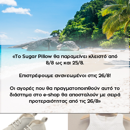
ΠΕΡΙΓΡΑΦΉ
ΕΠΙΠΛΈΟΝ ΠΛΗΡΟΦΟΡΊΕΣ
εζ απόχρωση. Size guide 2.
όπιν παραγγελίας αλλάζουν μόνο σε άλλο νούμερο του ίδιου σ
-46%
Πρόσθήκη
Πρ
στην
λίστα
επιθυμιών
επ