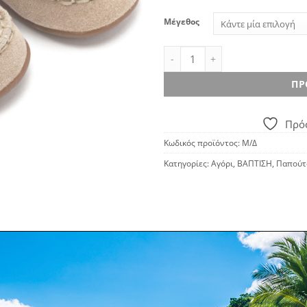
Μέγεθος
BABYWALKER PRI.2121 - Μπεζ π
ΠΡ
Πρόσ
Κωδικός προϊόντος:
Μ/Δ
Κατηγορίες:
Αγόρι
,
ΒΑΠΤΙΣΗ
,
Παπούτ