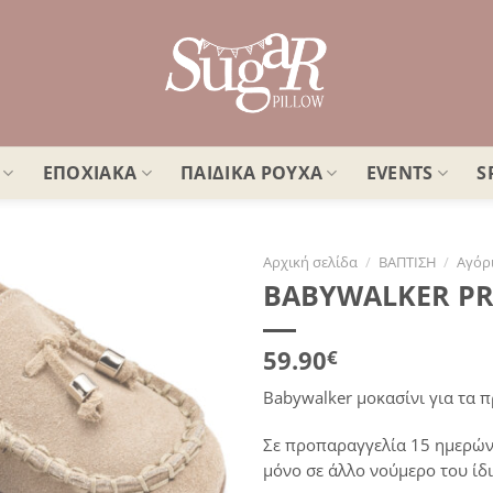
ΕΠΟΧΙΑΚΑ
ΠΑΙΔΙΚΑ ΡΟΥΧΑ
EVENTS
S
Αρχική σελίδα
/
ΒΑΠΤΙΣΗ
/
Αγόρ
BABYWALKER PRI
Πρόσθήκη
στην
λίστα
59.90
€
επιθυμιών
Babywalker μοκασίνι για τα 
Σε προπαραγγελία 15 ημερών
μόνο σε άλλο νούμερο του ίδι