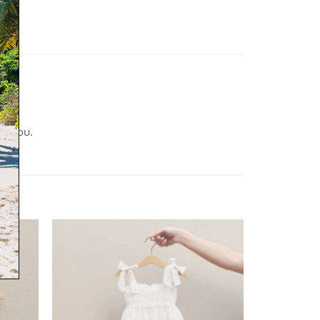
χεδίου.
-35%
όσθήκη
Πρόσθήκη
στην
στην
λίστα
λίστα
ιθυμιών
επιθυμιών