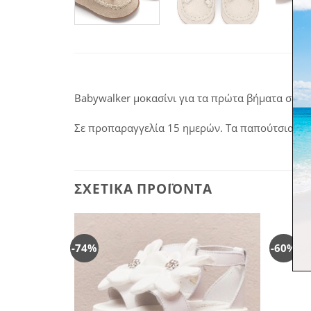
Babywalker μοκασίνι για τα πρώτα βήματα σε μπ
Σε προπαραγγελία 15 ημερών. Τα παπούτσια κατ
ΣΧΕΤΙΚΆ ΠΡΟΪΌΝΤΑ
-74%
-60%
Πρόσθήκη
στην
λίστα
επιθυμιών