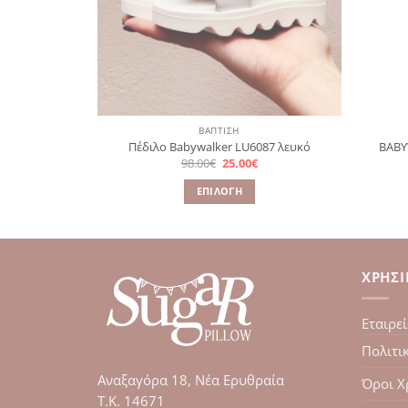
ΒΑΠΤΙΣΗ
Πέδιλο Babywalker LU6087 λευκό
BABY
Original
Η
98.00
€
25.00
€
price
τρέχουσα
was:
τιμή
ΕΠΙΛΟΓΉ
98.00€.
είναι:
25.00€.
Αυτό
το
προϊόν
έχει
ΧΡΉΣ
πολλαπλές
παραλλαγές.
Εταιρε
Οι
επιλογές
Πολιτι
μπορούν
Αναξαγόρα 18, Νέα Ερυθραία
Όροι Χ
να
Τ.Κ. 14671
επιλεγούν