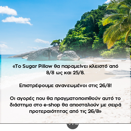
ΠΕΡΙΓΡΑΦΉ
ΕΠΙΠΛΈΟΝ ΠΛΗΡΟΦΟΡΊΕΣ
 σε μίνεραλ απόχρωση.
όπιν παραγγελίας αλλάζουν μόνο σε άλλο νούμερο του ίδιου σ
-71%
Πρόσθήκη
Πρ
στην