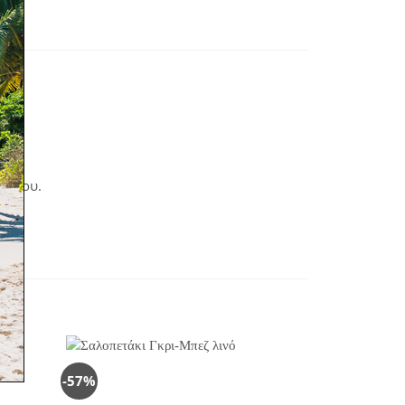
χεδίου.
-57%
-59%
όσθήκη
Πρόσθήκη
στην
στην