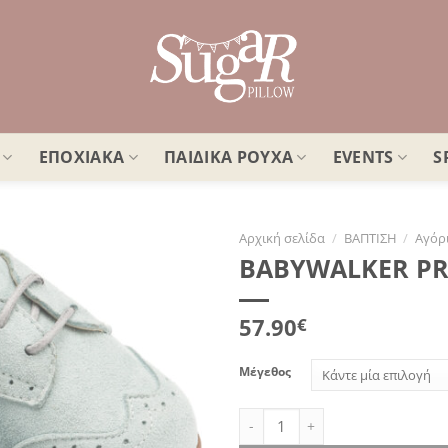
ΕΠΟΧΙΑΚΑ
ΠΑΙΔΙΚΑ ΡΟΥΧΑ
EVENTS
S
Αρχική σελίδα
/
ΒΑΠΤΙΣΗ
/
Αγόρ
BABYWALKER PRI
Πρόσθήκη
στην
λίστα
57.90
€
επιθυμιών
Μέγεθος
BABYWALKER PRI.2112 - Μίνερα