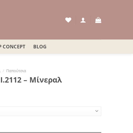
P CONCEPT
BLOG
ι
/
Παπούτσια
.2112 – Μίνεραλ
λ ποσότητα