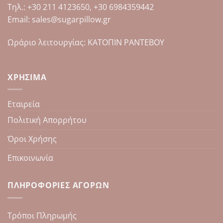
στη
Tηλ.: +30 211 4123650, +30 6984359442
σελίδα
Email: sales@sugarpillow.gr
του
προϊόντος
Ωράριο λειτουργίας: ΚΑΤΟΠΙΝ ΡΑΝΤΕΒΟΥ
ΧΡΉΣΙΜΑ
Εταιρεία
Πολιτική Απορρήτου
Όροι Χρήσης
Επικοινωνία
ΠΛΗΡΟΦΟΡΊΕΣ ΑΓΟΡΏΝ
Τρόποι Πληρωμής