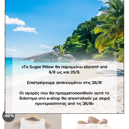
ΕΠΙΠΛΈΟΝ ΠΛΗΡΟΦΟΡΊΕΣ
Babywalker μπαλαρίνα αγκαλιάς σε ιβουάρ απόχρωση,
με μπαρέτα και ιβουάρ φιόγκο.
Size guide 1.
Σε προπαραγγελία 15 ημερών. Τα παπούτσια αλλάζουν
μόνο σε άλλο νούμερο του ίδιου σχεδίου.
ΣΧΕΤΙΚΆ ΠΡΟΪΌΝΤΑ
-46%
Πρόσθήκη
Πρόσθήκη
στην
στην
λίστα
λίστα
επιθυμιών
επιθυμιών