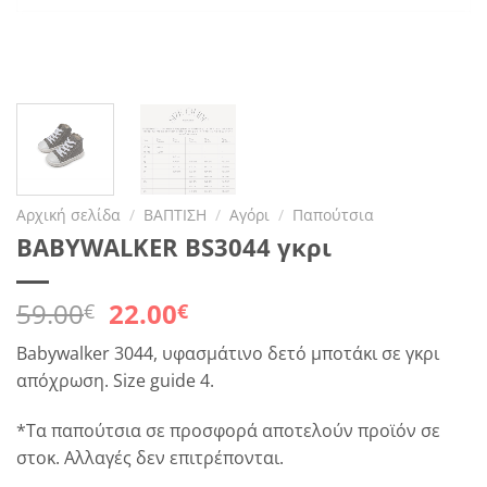
Αρχική σελίδα
/
ΒΑΠΤΙΣΗ
/
Αγόρι
/
Παπούτσια
BABYWALKER BS3044 γκρι
Original
Η
59.00
22.00
€
€
price
τρέχουσα
Babywalker 3044, υφασμάτινο δετό μποτάκι σε γκρι
was:
τιμή
απόχρωση. Size guide 4.
59.00€.
είναι:
22.00€.
*Τα παπούτσια σε προσφορά αποτελούν προϊόν σε
στοκ. Αλλαγές δεν επιτρέπονται.