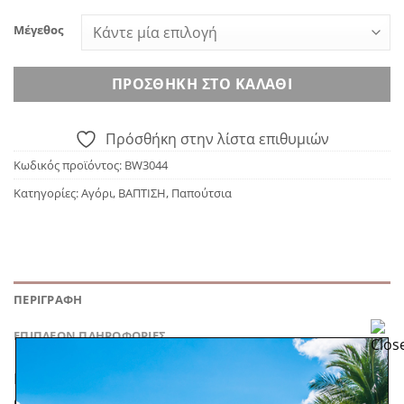
Μέγεθος
ΠΡΟΣΘΉΚΗ ΣΤΟ ΚΑΛΆΘΙ
Πρόσθήκη στην λίστα επιθυμιών
Κωδικός προϊόντος:
BW3044
Κατηγορίες:
Αγόρι
,
ΒΑΠΤΙΣΗ
,
Παπούτσια
ΠΕΡΙΓΡΑΦΉ
ΕΠΙΠΛΈΟΝ ΠΛΗΡΟΦΟΡΊΕΣ
Babywalker 3044, υφασμάτινο δετό μποτάκι σε γκρι
απόχρωση. Size guide 4.