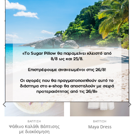
*Τα παπούτσια σε προσφορά αποτελούν προϊόν σε
στοκ. Αλλαγές δεν επιτρέπονται.
ΣΧΕΤΙΚΆ ΠΡΟΪΌΝΤΑ
Πρόσθήκη
Πρόσθήκη
στην
στην
λίστα
λίστα
επιθυμιών
επιθυμιών
ΒΑΠΤΙΣΗ
ΒΑΠΤΙΣΗ
Ψάθινο Καλάθι Βάπτισης
Maya Dress
με διακόσμηση