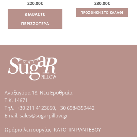
220.00
€
230.00
€
€
ΠΡΟΣΘΉΚΗ ΣΤΟ ΚΑΛΆΘΙ
ΔΙΑΒΆΣΤΕ
gh
€
ΠΕΡΙΣΣΌΤΕΡΑ
Αναξαγόρα 18, Νέα Ερυθραία
Τ.Κ. 14671
Tηλ.: +30 211 4123650, +30 6984359442
Email: sales@sugarpillow.gr
Ωράριο λειτουργίας: ΚΑΤΟΠΙΝ ΡΑΝΤΕΒΟΥ