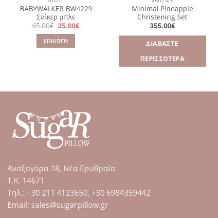
ΑΓΌΡΙ
ΒΑΠΤΙΣΗ
BABYWALKER BW4229
Minimal Pineapple
Σνίκερ μπλε
Christening Set
Original
Η
65.00
€
25.00
€
355.00
€
α
price
τρέχουσα
was:
τιμή
ΕΠΙΛΟΓΉ
ΔΙΑΒΆΣΤΕ
65.00€.
είναι:
25.00€.
Αυτό
ΠΕΡΙΣΣΌΤΕΡΑ
το
προϊόν
έχει
πολλαπλές
παραλλαγές.
Οι
επιλογές
μπορούν
να
επιλεγούν
στη
Αναξαγόρα 18, Νέα Ερυθραία
σελίδα
Τ.Κ. 14671
του
Tηλ.: +30 211 4123650, +30 6984359442
προϊόντος
Email: sales@sugarpillow.gr