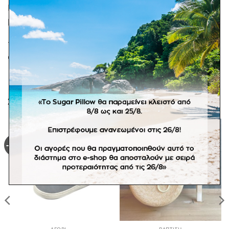
Babywalker λευκό παπουτσάκι βάπτισης με κούμπωμα
με στρας. Size guide 2.
*Τα παπούτσια σε προσφορά αποτελούν προϊόν σε
στοκ. Αλλαγές δεν επιτρέπονται.
ΣΧΕΤΙΚΆ ΠΡΟΪΌΝΤΑ
-62%
Πρόσθήκη
Πρόσθήκη
στην
στην
λίστα
λίστα
επιθυμιών
επιθυμιών