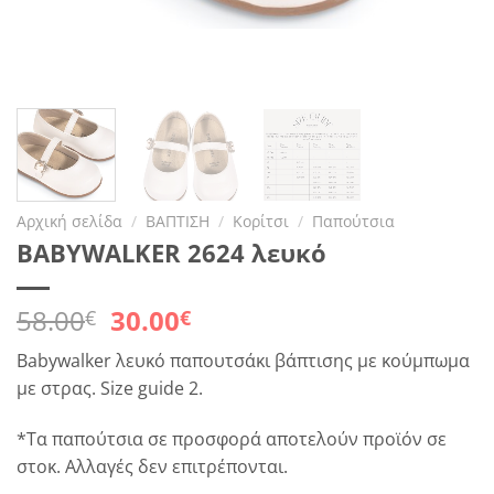
Αρχική σελίδα
/
ΒΑΠΤΙΣΗ
/
Κορίτσι
/
Παπούτσια
BABYWALKER 2624 λευκό
Original
Η
58.00
30.00
€
€
price
τρέχουσα
Babywalker λευκό παπουτσάκι βάπτισης με κούμπωμα
was:
τιμή
με στρας. Size guide 2.
58.00€.
είναι:
30.00€.
*Τα παπούτσια σε προσφορά αποτελούν προϊόν σε
στοκ. Αλλαγές δεν επιτρέπονται.