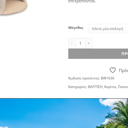
επιτρέπονται.
Μέγεθος
BABYWALKER 1630 Πέδιλο αγκαλ
ΠΡ
Πρόσ
Κωδικός προϊόντος:
BW1630
Κατηγορίες:
ΒΑΠΤΙΣΗ
,
Κορίτσι
,
Παπού