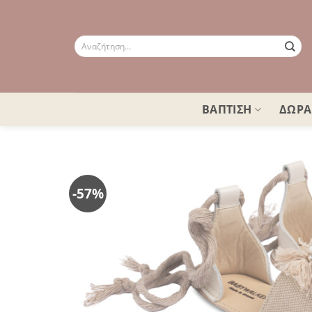
Μετάβαση
στο
περιεχόμενο
Αναζήτηση
για:
ΒΑΠΤΙΣΗ
ΔΩΡΑ
-57%