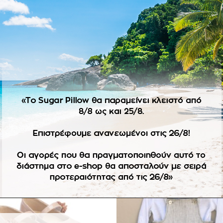
ΠΕΡΙΓΡΑΦΉ
ΕΠΙΠΛΈΟΝ ΠΛΗΡΟΦΟΡΊΕΣ
 μπεζ απόχρωση. Size guide 1.
ε στοκ. Αλλαγές δεν επιτρέπονται.
-57%
Πρόσθήκη
Πρ
στην
λίστα
επιθυμιών
επ