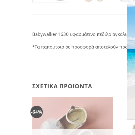
Babywalker 1630 υφασμάτινο πέδιλο αγκαλιάς σε
*Τα παπούτσια σε προσφορά αποτελούν προϊόν σ
ΣΧΕΤΙΚΆ ΠΡΟΪΌΝΤΑ
-64%
Πρόσθήκη
στην
λίστα
επιθυμιών