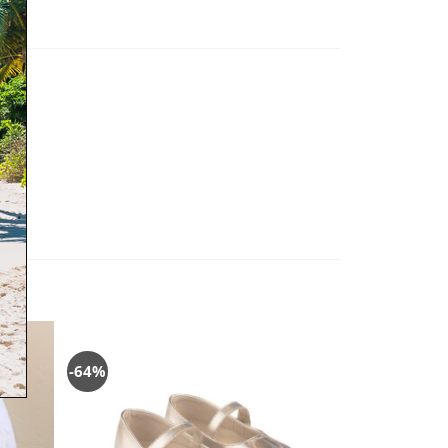
-64%
-70%
όσθήκη
Πρόσθήκη
στην
στην
λίστα
λίστα
ιθυμιών
επιθυμιών