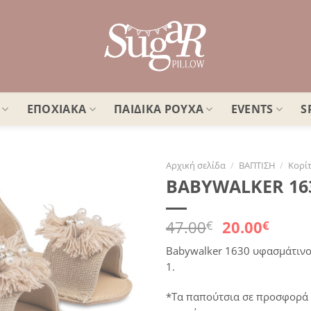
ΕΠΟΧΙΑΚΑ
ΠΑΙΔΙΚΑ ΡΟΥΧΑ
EVENTS
S
Αρχική σελίδα
/
ΒΑΠΤΙΣΗ
/
Κορίτ
BABYWALKER 163
Πρόσθήκη
στην
λίστα
Original
Η
47.00
20.00
€
€
επιθυμιών
price
τρέχ
Babywalker 1630 υφασμάτινο 
was:
τιμή
1.
47.00€.
είναι
20.00
*Τα παπούτσια σε προσφορά 