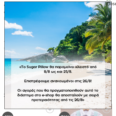
Φόρεμα βάπτισης με γαλλική δαντέλα σαντιγύ σε
απόχρωση ιβουάρ, με ιδιαίτερο κόψιμο στους ώμους.
Για μία αριστοκρατική εμφάνιση στη βάπτιση.
*Σε προϊόντα κατόπιν παραγγελίας δεν ισχύει η
πληρωμή με αντικαταβολή.
ΣΧΕΤΙΚΆ ΠΡΟΪΌΝΤΑ