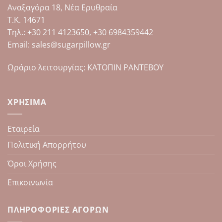
Αναξαγόρα 18, Νέα Ερυθραία
να
επιλεγούν
Τ.Κ. 14671
στη
Tηλ.: +30 211 4123650, +30 6984359442
σελίδα
Email: sales@sugarpillow.gr
του
προϊόντος
Ωράριο λειτουργίας: ΚΑΤΟΠΙΝ ΡΑΝΤΕΒΟΥ
ΧΡΉΣΙΜΑ
Εταιρεία
Πολιτική Απορρήτου
Όροι Χρήσης
Επικοινωνία
ΠΛΗΡΟΦΟΡΊΕΣ ΑΓΟΡΏΝ