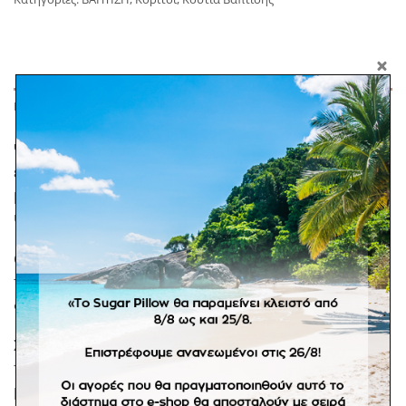
ΠΕΡΙΓΡΑΦΉ
Ψάθινο κουτί βάπτισης, από 100% χειροποίητη
ελληνική ψάθα, με δύο διακοσμητικές μακραμέ
μαργαρίτες. Συνδυάστε το με λαμπάδα με λευκό
ύφασμα και μακραμέ μαργαρίτες.
Οι αποχρώσεις στα μακραμέ μπορούν να
προσαρμοστούν κατόπιν συνεννόησης και
διαθεσιμότητας σε νήματα.
Σε προπαραγγελία 20 εργάσιμων ημερών. *Στα
προϊόντα κατόπιν παραγγελίας δεν ισχύει η πληρωμή
με αντικαταβολή. Αποστολή με ογκοχρέωση.