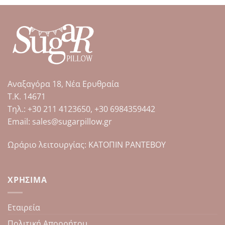
το
προϊόν
έχει
πολλαπλές
παραλλαγές.
Οι
επιλογές
μπορούν
Αναξαγόρα 18, Νέα Ερυθραία
να
επιλεγούν
Τ.Κ. 14671
στη
Tηλ.: +30 211 4123650, +30 6984359442
σελίδα
Email: sales@sugarpillow.gr
του
προϊόντος
Ωράριο λειτουργίας: ΚΑΤΟΠΙΝ ΡΑΝΤΕΒΟΥ
ΧΡΉΣΙΜΑ
Εταιρεία
Πολιτική Απορρήτου