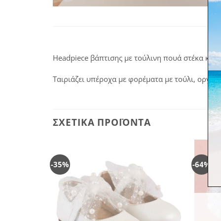
Headpiece βάπτισης με τούλινη πουά στέκα και 
Ταιριάζει υπέροχα με φορέματα με τούλι, οργάτ
ΣΧΕΤΙΚΆ ΠΡΟΪΌΝΤΑ
-35%
-64%
Πρόσθήκη
Πρόσθήκη
στην
στην
λίστα
λίστα
επιθυμιών
επιθυμιών