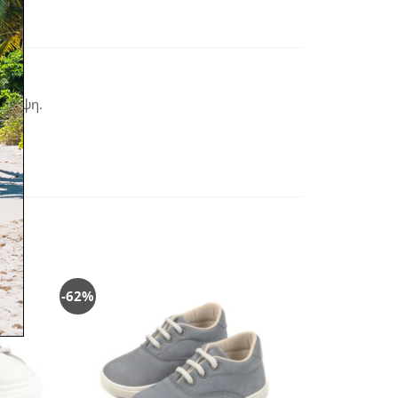
 λάμψη.
-62%
όσθήκη
Πρόσθήκη
στην
στην
λίστα
λίστα
ιθυμιών
επιθυμιών