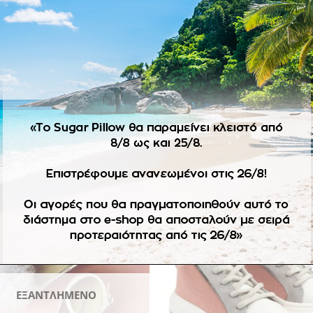
ΠΕΡΙΓΡΑΦΉ
απλικέ διάφανα και υφασμάτινα λευκά λουλούδια με διακριτική
ζα, μετάξι. Σε προπαραγγελία 10 εργάσιμων ημερών.
-70%
Πρόσθήκη
Πρ
στην
λίστα
επιθυμιών
επ
ΕΞΑΝΤΛΗΜΈΝΟ