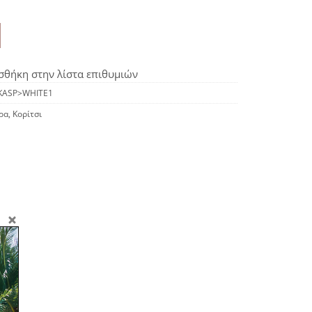
θήκη στην λίστα επιθυμιών
KASP>WHITE1
ρα
,
Κορίτσι