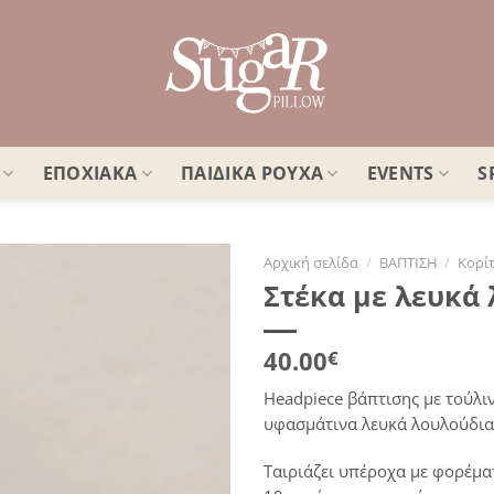
ΕΠΟΧΙΑΚΑ
ΠΑΙΔΙΚΑ ΡΟΥΧΑ
EVENTS
S
Αρχική σελίδα
/
ΒΑΠΤΙΣΗ
/
Κορίτ
Στέκα με λευκά
Πρόσθήκη
στην
λίστα
40.00
€
επιθυμιών
Headpiece βάπτισης με τούλι
υφασμάτινα λευκά λουλούδια 
Ταιριάζει υπέροχα με φορέματ