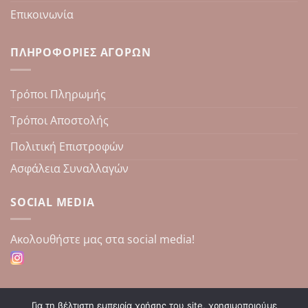
Επικοινωνία
ΠΛΗΡΟΦΟΡΊΕΣ ΑΓΟΡΏΝ
Τρόποι Πληρωμής
Τρόποι Αποστολής
Πολιτική Επιστροφών
Ασφάλεια Συναλλαγών
SOCIAL MEDIA
Aκολουθήστε μας στα social media!
Για τη βέλτιστη εμπειρία χρήσης του site, χρησιμοποιούμε