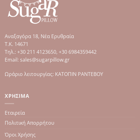
πολλαπλές
πολλαπλές
παραλλαγές.
παραλλαγές.
Οι
Οι
επιλογές
επιλογές
μπορούν
μπορούν
Αναξαγόρα 18, Νέα Ερυθραία
να
να
επιλεγούν
επιλεγούν
Τ.Κ. 14671
στη
στη
Tηλ.: +30 211 4123650, +30 6984359442
σελίδα
σελίδα
Email: sales@sugarpillow.gr
του
του
προϊόντος
προϊόντος
Ωράριο λειτουργίας: ΚΑΤΟΠΙΝ ΡΑΝΤΕΒΟΥ
ΧΡΉΣΙΜΑ
Εταιρεία
Πολιτική Απορρήτου
Όροι Χρήσης