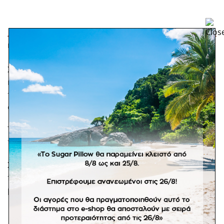
ΠΕΡΙΓΡΑΦΉ
Σετ λαδόπανα 100% βαμβακερά, με ρέλι και λινή φάσα
και κέντημα στην πετσέτα μονόγραμμα και ανθάκι. Η
τιμή είναι για τα κεντήματα στα σχέδια των
φωτογραφιών.
Το σετ λαδόπανα περιλαμβάνει: πετσέτα μεγάλη,
πετσέτα χεριών, σεντόνι, εσώρουχα.
Σε προπαραγγελία 15 εργάσιμων ημερών. *Στα
προϊόντα κατόπιν παραγγελίας δεν ισχύει η πληρωμή
με αντικαταβολή.