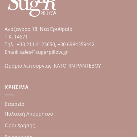
παραλλαγές.
Οι
επιλογές
μπορούν
Αναξαγόρα 18, Νέα Ερυθραία
να
επιλεγούν
Τ.Κ. 14671
στη
Tηλ.: +30 211 4123650, +30 6984359442
σελίδα
Email: sales@sugarpillow.gr
του
προϊόντος
Ωράριο λειτουργίας: ΚΑΤΟΠΙΝ ΡΑΝΤΕΒΟΥ
ΧΡΉΣΙΜΑ
Εταιρεία
Πολιτική Απορρήτου
Όροι Χρήσης
Επικοινωνία