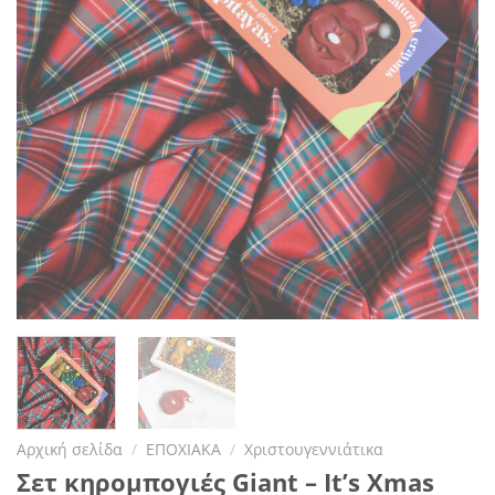
Αρχική σελίδα
/
ΕΠΟΧΙΑΚΑ
/
Χριστουγεννιάτικα
Σετ κηρομπογιές Giant – It’s Xmas