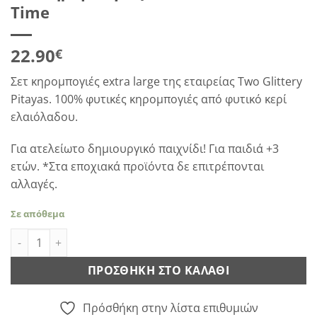
Time
22.90
€
Σετ κηρομπογιές extra large της εταιρείας Two Glittery
Pitayas. 100% φυτικές κηρομπογιές από φυτικό κερί
ελαιόλαδου.
Για ατελείωτο δημιουργικό παιχνίδι! Για παιδιά +3
ετών. *Στα εποχιακά προϊόντα δε επιτρέπονται
αλλαγές.
Σε απόθεμα
Σετ κηρομπογιές Giant - It's Xmas Time ποσότητα
ΠΡΟΣΘΉΚΗ ΣΤΟ ΚΑΛΆΘΙ
Πρόσθήκη στην λίστα επιθυμιών