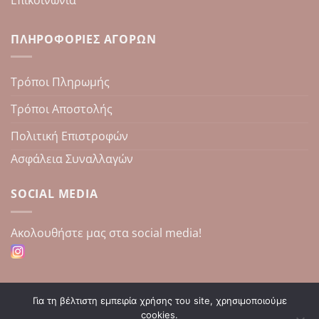
ΠΛΗΡΟΦΟΡΊΕΣ ΑΓΟΡΏΝ
Τρόποι Πληρωμής
Τρόποι Αποστολής
Πολιτική Επιστροφών
Ασφάλεια Συναλλαγών
SOCIAL MEDIA
Aκολουθήστε μας στα social media!
Για τη βέλτιστη εμπειρία χρήσης του site, χρησιμοποιούμε
cookies.