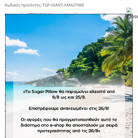
Κωδικός προϊόντος:
TGP-GIANT-XMASTIME
Κατηγορίες:
ΕΠΟΧΙΑΚΑ
,
Χριστουγεννιάτικα
ΠΕΡΙΓΡΑΦΉ
Σετ κηρομπογιές extra large της εταιρείας Two Glittery
Pitayas. 100% φυτικές κηρομπογιές από φυτικό κερί
ελαιόλαδου.
Για ατελείωτο δημιουργικό παιχνίδι! Για παιδιά +3
ετών.*Στα εποχιακά προϊόντα δε επιτρέπονται
αλλαγές.
ΣΧΕΤΙΚΆ ΠΡΟΪΌΝΤΑ