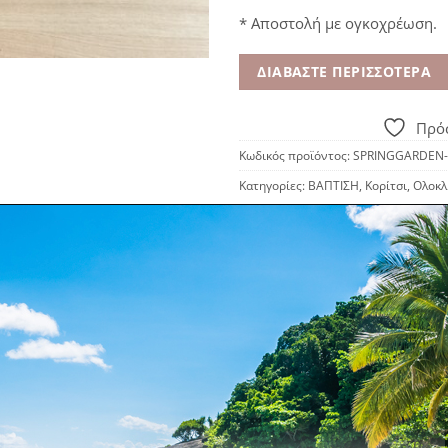
* Αποστολή με ογκοχρέωση.
ΔΙΑΒΆΣΤΕ ΠΕΡΙΣΣΌΤΕΡΑ
Πρόσ
Κωδικός προϊόντος:
SPRINGGARDEN-
Κατηγορίες:
ΒΑΠΤΙΣΗ
,
Κορίτσι
,
Ολοκλ
ΠΕΡΙΓΡΑΦΉ
λληνική χειροποίητη ψάθα, με σύνθεση διακοσμητικών λουλούδ