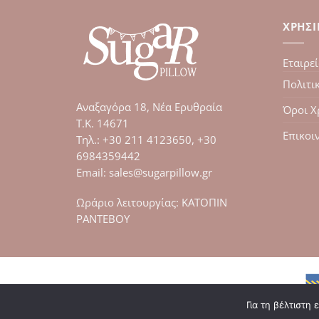
προϊόν
έχει
ΧΡΉΣ
λές
πολλαπλές
αγές.
παραλλαγές.
Εταιρε
Οι
ς
επιλογές
Πολιτι
ν
μπορούν
Αναξαγόρα 18, Νέα Ερυθραία
Όροι Χ
να
Τ.Κ. 14671
ύν
επιλεγούν
Επικοι
Tηλ.: +30 211 4123650, +30
στη
σελίδα
6984359442
του
Email: sales@sugarpillow.gr
τος
προϊόντος
Ωράριο λειτουργίας: ΚΑΤΟΠΙΝ
ΡΑΝΤΕΒΟΥ
Για τη βέλτιστη