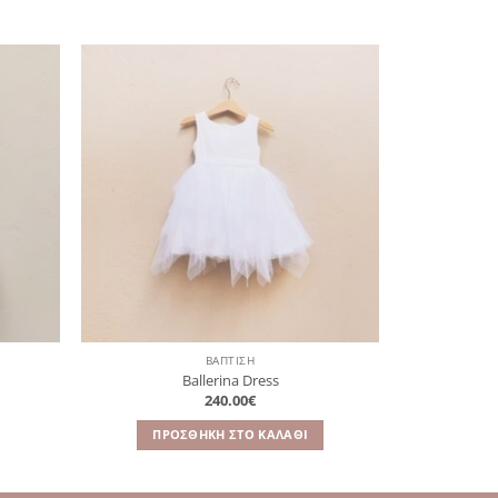
όσθήκη
Πρόσθήκη
στην
στην
λίστα
λίστα
ιθυμιών
επιθυμιών
ΒΑΠΤΙΣΗ
Ballerina Dress
240.00
€
ΠΡΟΣΘΉΚΗ ΣΤΟ ΚΑΛΆΘΙ