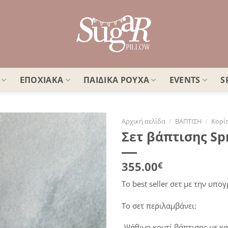
ΕΠΟΧΙΑΚΑ
ΠΑΙΔΙΚΑ ΡΟΥΧΑ
EVENTS
S
Αρχική σελίδα
/
ΒΑΠΤΙΣΗ
/
Κορίτ
Σετ βάπτισης Sp
Πρόσθήκη
στην
λίστα
355.00
€
επιθυμιών
Το best seller σετ με την υπο
Το σετ περιλαμβάνει:
-Ψάθινο κουτί βάπτισης με κ