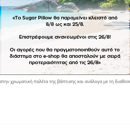
μονόγραμμα και διακοσμητικά λουλούδια
ήθρας, μπουκάλι)
του παπά, λαδόπανα, εσώρουχα)
την χρωματική παλέτα της βάπτισης και ανάλογα με τη διαθεσ