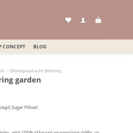
P CONCEPT
BLOG
σι
/
Ολοκληρωμένα Σετ Βάπτισης
ring garden
γραφή Sugar Pillow!
απάκι, από 100% ελληνική χειροποίητη ψάθα, με