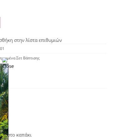
θήκη στην λίστα επιθυμιών
01
ηρωμένα Σετ Βάπτισης
ιων στο καπάκι