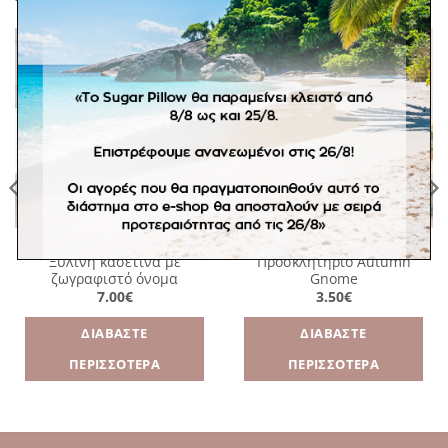
Πρόσθήκη
Πρόσθήκη
στην
στην
λίστα
λίστα
επιθυμιών
επιθυμιών
ΕΞΑΝΤΛΗΜΈΝΟ
EVENTS
EVENTS
Ξύλινη κασετίνα με
Προσκλητήριο Autumn
ζωγραφιστό όνομα
Gnome
7.00
€
3.50
€
ΔΙΑΒΆΣΤΕ
ΔΙΑΒΆΣΤΕ
ΠΕΡΙΣΣΌΤΕΡΑ
ΠΕΡΙΣΣΌΤΕΡΑ