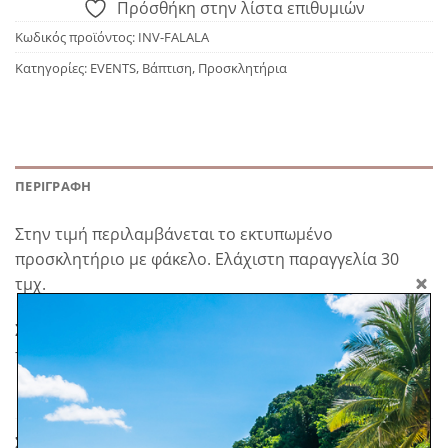
Πρόσθήκη στην λίστα επιθυμιών
Κωδικός προϊόντος:
INV-FALALA
Κατηγορίες:
EVENTS
,
Βάπτιση
,
Προσκλητήρια
ΠΕΡΙΓΡΑΦΉ
Στην τιμή περιλαμβάνεται το εκτυπωμένο
προσκλητήριο με φάκελο. Ελάχιστη παραγγελία 30
τμχ.
Σε προπαραγγελία. *Στα προϊόντα κατόπιν
παραγγελίας δεν ισχύει η πληρωμή με αντικαταβολή.
ΣΧΕΤΙΚΆ ΠΡΟΪΌΝΤΑ