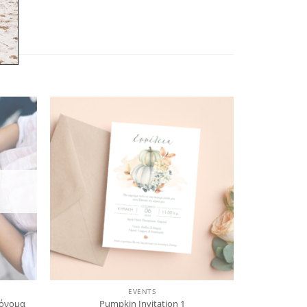
όσθήκη
Πρόσθήκη
στην
στην
λίστα
λίστα
ιθυμιών
επιθυμιών
EVENTS
 όνομα
Pumpkin Invitation 1