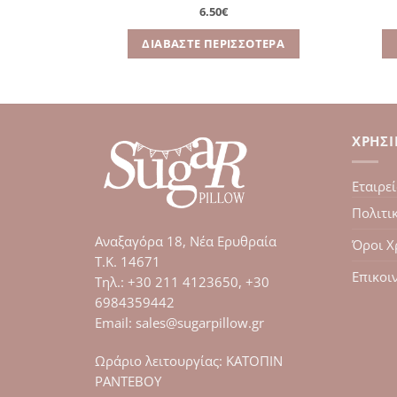
6.50
€
ΌΤΕΡΑ
ΔΙΑΒΆΣΤΕ ΠΕΡΙΣΣΌΤΕΡΑ
ΧΡΉΣ
Εταιρε
Πολιτι
Αναξαγόρα 18, Νέα Ερυθραία
Όροι Χ
Τ.Κ. 14671
Επικοι
Tηλ.: +30 211 4123650, +30
6984359442
Email: sales@sugarpillow.gr
Ωράριο λειτουργίας: ΚΑΤΟΠΙΝ
ΡΑΝΤΕΒΟΥ