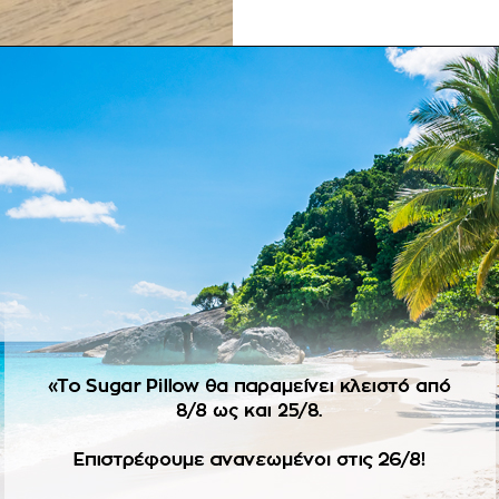
ΠΕΡΙΓΡΑΦΉ
re. Μοναδική αισθητική που συνδυάζει την παιδικότητα με touc
ύπα
λητήριο με φάκελο. Ελάχιστη παραγγελία 30 τμχ.