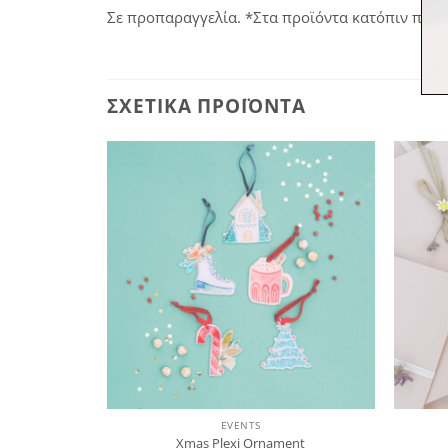
Σε προπαραγγελία. *Στα προϊόντα κατόπιν παρα
ΣΧΕΤΙΚΆ ΠΡΟΪΌΝΤΑ
Πρόσθήκη
Πρόσθήκη
στην
στην
λίστα
λίστα
επιθυμιών
επιθυμιών
EVENTS
εκτύπωση
Xmas Plexi Ornament