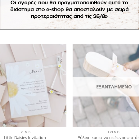
γγελίας δεν ισχύει η πληρωμή με αντικαταβολή.
Πρόσθήκη
Πρ
στην
λίστα
επιθυμιών
επ
ΕΞΑΝΤΛΗΜΈΝΟ
EVENTS
EVENTS
Little Daisies Invitation
Ξύλινη κασετίνα με ζωγραφιστό