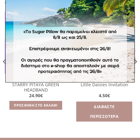
ΣΧΕΤΙΚΆ ΠΡΟΪΌΝΤΑ
Πρόσθήκη
Πρόσθήκη
στην
στην
λίστα
λίστα
επιθυμιών
επιθυμιών
ΑΞΕΣΟΥΆΡ
EVENTS
STARRY PITAYA GREEN
Little Daisies Invitation
HEADBAND
24.90
€
4.50
€
ΠΡΟΣΘΉΚΗ ΣΤΟ ΚΑΛΆΘΙ
ΔΙΑΒΆΣΤΕ
ΠΕΡΙΣΣΌΤΕΡΑ