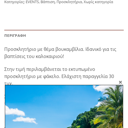
Κατηγορίες:
EVENTS
,
Βάπτιση
,
Προσκλητήρια
,
Χωρίς κατηγορία
ΠΕΡΙΓΡΑΦΉ
Προσκλητήριο με θέμα βουκαμβίλια. Ιδανικό για τις
βαπτίσεις του καλοκαιριού!
Στην τιμή περιλαμβάνεται το εκτυπωμένο
προσκλητήριο με φάκελο. Ελάχιστη παραγγελία 30
τμχ.
Σε προπαραγγελία. *Στα προϊόντα κατόπιν
παραγγελίας δεν ισχύει η πληρωμή με αντικαταβολή.