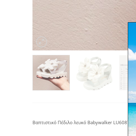
Βαπτιστικό Πέδιλο λευκό Babywalker LU6087 με S