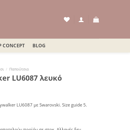
P CONCEPT
BLOG
σι
/
Παπούτσια
ker LU6087 λευκό
ουσα
walker LU6087 με Swarovski. Size guide 5.
:
€.
αποτελούν προϊόν σε στοκ. Αλλαγές δεν