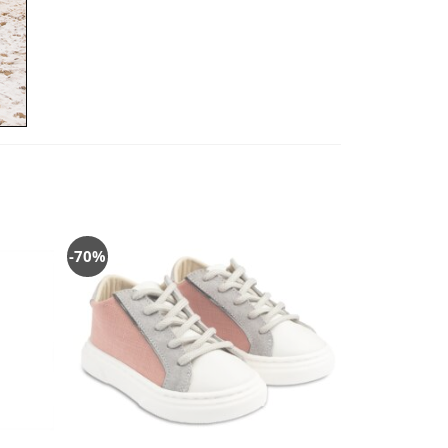
-70%
όσθήκη
Πρόσθήκη
στην
στην
λίστα
λίστα
ιθυμιών
επιθυμιών