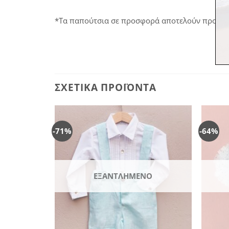
*Τα παπούτσια σε προσφορά αποτελούν προϊόν σ
ΣΧΕΤΙΚΆ ΠΡΟΪΌΝΤΑ
-71%
-64%
Πρόσθήκη
Πρόσθήκη
στην
στην
λίστα
λίστα
επιθυμιών
επιθυμιών
ΕΞΑΝΤΛΗΜΈΝΟ