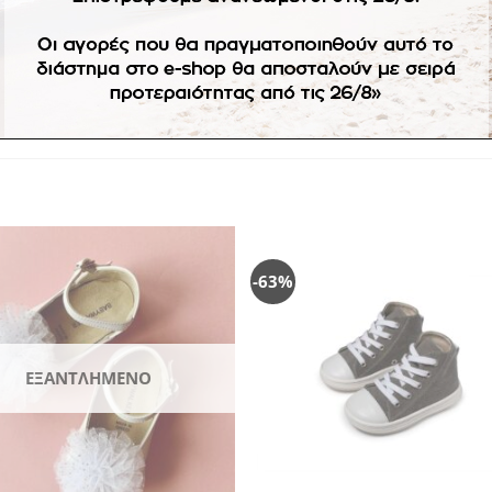
ε στοκ. Αλλαγές δεν επιτρέπονται.
-63%
Πρόσθήκη
Πρ
στην
λίστα
επιθυμιών
επ
ΕΞΑΝΤΛΗΜΈΝΟ