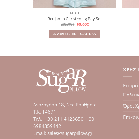
ΑΓΌΡΙ
Benjamin Christening Boy Set
l
Η
Original
Η
205.00
€
60.00
€
τρέχουσα
price
τρέχουσα
τιμή
was:
τιμή
ΔΙΑΒΆΣΤΕ ΠΕΡΙΣΣΌΤΕΡΑ
€.
είναι:
205.00€.
είναι:
60.00€.
60.00€.
λές
ΧΡΉΣ
αγές.
Εταιρε
ς
ν
Πολιτι
Αναξαγόρα 18, Νέα Ερυθραία
Όροι Χ
ύν
Τ.Κ. 14671
Επικοι
Tηλ.: +30 211 4123650, +30
6984359442
τος
Email: sales@sugarpillow.gr