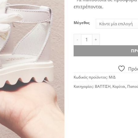
επιτρέπονται.
Μέγεθος
Πέδιλο Babywalker LU6087 λευ
ΠΡ
Πρόσ
Κωδικός προϊόντος:
Μ/Δ
Κατηγορίες:
ΒΑΠΤΙΣΗ
,
Κορίτσι
,
Παπού