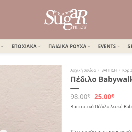
ΕΠΟΧΙΑΚΑ
ΠΑΙΔΙΚΑ ΡΟΥΧΑ
EVENTS
S
Αρχική σελίδα
/
ΒΑΠΤΙΣΗ
/
Κορίτ
Πέδιλο Babywal
Πρόσθήκη
στην
λίστα
Original
Η
98.00
25.00
€
€
επιθυμιών
price
τρέχ
Βαπτιστικό Πέδιλο λευκό Baby
was:
τιμή
98.00€.
είναι
25.00
*Τα παπούτσια σε προσφορά 