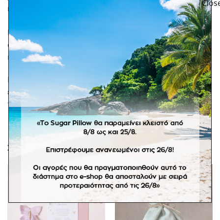
ΠΕΡΙΓΡΑΦΉ
Παιδική μπομπονιέρα ξύλινη κασετίνα με εκτύπωση
στο καπάκι. Στο εσωτερικό περιλαμβάνονται τα
κουφέτα crispy Χατζηγιαννάκη.
Ελάχιστη παραγγελία 15 τμχ. Σε προπαραγγελία 15
εργάσιμων ημερών. *Στα προϊόντα κατόπιν
παραγγελίας δεν ισχύει η πληρωμή με αντικαταβολή.
ΣΧΕΤΙΚΆ ΠΡΟΪΌΝΤΑ
Πρόσθήκη
Πρόσθήκη
στην
στην
λίστα
λίστα
επιθυμιών
επιθυμιών