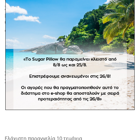
χριστουγεννιάτικη μπομπονιέρα, στολίδι με
μονόγραμμα, υφασμάτινη μπότα. Ένα ενθύμιο που θα
θυμίζει κάθε γιορτές στους καλεσμένους σας το event
σας.
Στην τιμή περιλαμβάνονται τα κουφέτα crispy
Χατζηγιαννάκη.
Ελάχιστη παραγγελία 10 τεμάχια