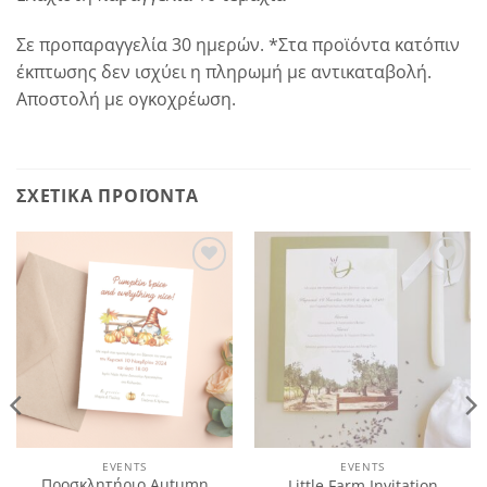
Σε προπαραγγελία 30 ημερών. *Στα προϊόντα κατόπιν
έκπτωσης δεν ισχύει η πληρωμή με αντικαταβολή.
Αποστολή με ογκοχρέωση.
ΣΧΕΤΙΚΆ ΠΡΟΪΌΝΤΑ
Πρόσθήκη
Πρόσθήκη
στην
στην
λίστα
λίστα
επιθυμιών
επιθυμιών
EVENTS
EVENTS
Προσκλητήριο Autumn
Little Farm Invitation