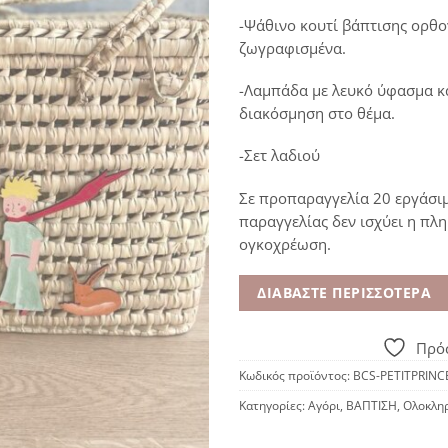
-Ψάθινο κουτί βάπτισης ορθο
ζωγραφισμένα.
-Λαμπάδα με λευκό ύφασμα κ
διακόσμηση στο θέμα.
-Σετ λαδιού
Σε προπαραγγελία 20 εργάσι
παραγγελίας δεν ισχύει η πλ
ογκοχρέωση.
ΔΙΑΒΆΣΤΕ ΠΕΡΙΣΣΌΤΕΡΑ
Πρόσ
Κωδικός προϊόντος:
BCS-PETITPRINC
Κατηγορίες:
Αγόρι
,
ΒΑΠΤΙΣΗ
,
Ολοκλη