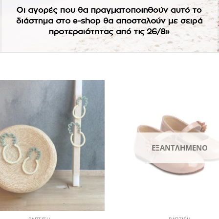
ροϊόντα κατόπιν παραγγελίας δεν ισχύει η πληρωμή με αντικα
Πρόσθήκη
Πρ
στην
λίστα
επιθυμιών
επ
ΕΞΑΝΤΛΗΜΈΝΟ