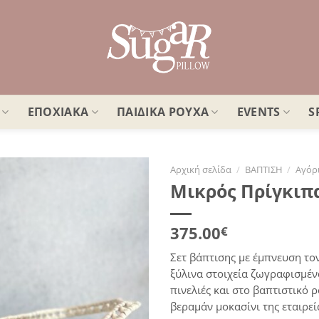
ΕΠΟΧΙΑΚΑ
ΠΑΙΔΙΚΑ ΡΟΥΧΑ
EVENTS
S
Αρχική σελίδα
/
ΒΑΠΤΙΣΗ
/
Αγόρ
Μικρός Πρίγκιπα
Πρόσθήκη
στην
λίστα
375.00
€
επιθυμιών
Σετ βάπτισης με έμπνευση το
ξύλινα στοιχεία ζωγραφισμέν
πινελιές και στο βαπτιστικό 
βεραμάν μοκασίνι της εταιρεί