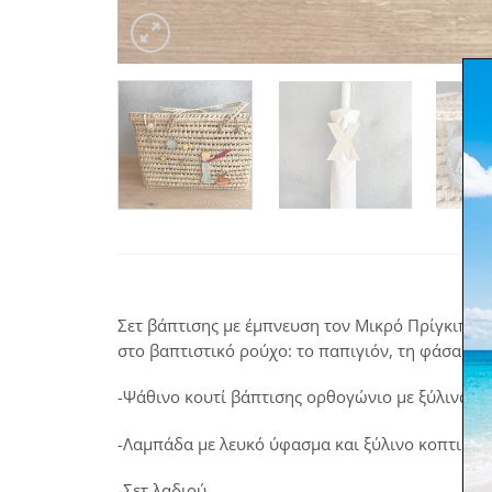
Σετ βάπτισης με έμπνευση τον Μικρό Πρίγκιπα. Τ
στο βαπτιστικό ρούχο: το παπιγιόν, τη φάσα του
-Ψάθινο κουτί βάπτισης ορθογώνιο με ξύλινα κ
-Λαμπάδα με λευκό ύφασμα και ξύλινο κοπτικό
-Σετ λαδιού