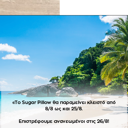
ΠΕΡΙΓΡΑΦΉ
ο σετ διακοσμείται από ξύλινα στοιχεία ζωγραφισμένα στο χέρι
 καπέλου και το βεραμάν μοκασίνι της εταιρείας Babywalker. Το
οπτικά στοιχεία ζωγραφισμένα.
 μονόγραμμα με ζωγραφική διακόσμηση στο θέμα.