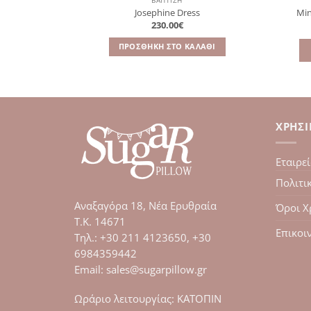
ΒΑΠΤΙΣΗ
Josephine Dress
Min
230.00
€
ΠΡΟΣΘΉΚΗ ΣΤΟ ΚΑΛΆΘΙ
ΧΡΉΣ
Εταιρε
Πολιτι
Αναξαγόρα 18, Νέα Ερυθραία
Όροι Χ
Τ.Κ. 14671
Επικοι
Tηλ.: +30 211 4123650, +30
6984359442
Email: sales@sugarpillow.gr
Ωράριο λειτουργίας: ΚΑΤΟΠΙΝ