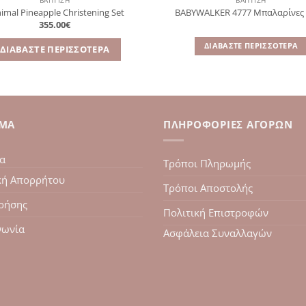
ΒΑΠΤΙΣΗ
ΒΑΠΤΙΣΗ
imal Pineapple Christening Set
BABYWALKER 4777 Μπαλαρίνες
355.00
€
ΔΙΑΒΆΣΤΕ ΠΕΡΙΣΣΌΤΕΡΑ
ΔΙΑΒΆΣΤΕ ΠΕΡΙΣΣΌΤΕΡΑ
ΙΜΑ
ΠΛΗΡΟΦΟΡΊΕΣ ΑΓΟΡΏΝ
ία
Τρόποι Πληρωμής
κή Απορρήτου
Τρόποι Αποστολής
ρήσης
Πολιτική Επιστροφών
νωνία
Ασφάλεια Συναλλαγών