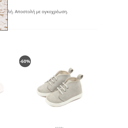
ταβολή. Αποστολή με ογκοχρέωση.
-60%
-57%
όσθήκη
Πρόσθήκη
στην
στην
λίστα
λίστα
ιθυμιών
επιθυμιών