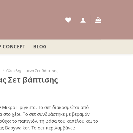
P CONCEPT
BLOG
ι
/
Ολοκληρωμένα Σετ Βάπτισης
ς Σετ βάπτισης
ν Μικρό Πρίγκιπα. Το σετ διακοσμείται από
α στο χέρι. Το σετ συνδυάστηκε με βεραμάν
ρούχο: το παπιγιόν, τη φάσα του καπέλου και το
ας Babywalker. Το σετ περιλαμβάνει: