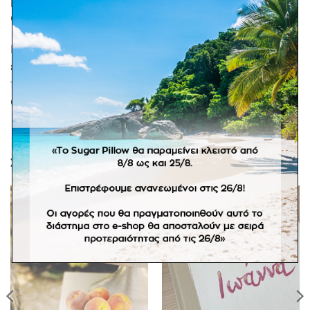
βάπτισης. Στην τιμή περιλαμβάνονται τα κουφέτα
crispy Χατζηγιαννάκη.
Ελάχιστη παραγγελία 30 τμχ. Σε προπαραγγελία 20
εργάσιμων ημερών. *Σε προϊόντα κατόπιν
παραγγελίας δεν είναι διαθέσιμη η πληρωμή με
αντικαταβολή.
ΣΧΕΤΙΚΆ ΠΡΟΪΌΝΤΑ
Πρόσθήκη
Πρόσθήκη
στην
στην
λίστα
λίστα
επιθυμιών
επιθυμιών