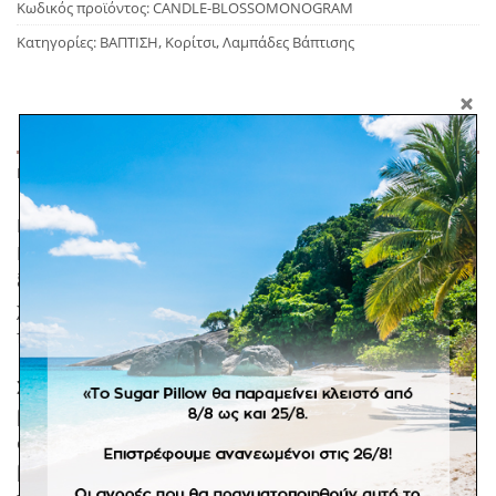
Κωδικός προϊόντος:
CANDLE-BLOSSOMONOGRAM
Κατηγορίες:
ΒΑΠΤΙΣΗ
,
Κορίτσι
,
Λαμπάδες Βάπτισης
ΠΕΡΙΓΡΑΦΉ
H best seller λαμπάδα με την υπογραφή του Sugar
Pillow! Λαμπάδα βάπτισης με διπλό λευκό ύφασμα,
ξύλινο μονόγραμμα και διακοσμητικά λουλούδια. Τα
χρώματα στα λουλούδια προσαρμόζονται στην
παλέτα της βάπτισης αναλόγως διαθεσιμότητας.
Συνδυάστε τη με το ψάθινο χειροποίητο κουτί
βάπτισης με σύνθεση από διακοσμητικά λουλούδια
στο καπάκι (θα το βρείτε στην κατηγορία “κουτιά
βάπτισης”). Σε προπαραγγελία 20 ημερών. *Στα