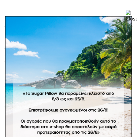
ΠΕΡΙΓΡΑΦΉ
Λαμπάδα βάπτισης με διπλό λευκό ύφασμα και
διακοσμητικά λουλούδια. Τα λουλούδια
προσαρμόζονται στην χρωματική παλέτα της
βάπτισης (αναλόγως διαθεσιμότητας). Συνδυάστε τη
με το ψάθινο καλάθι με σύνθεση από διακοσμητικά
λουλούδια στο καπάκι.
Σε προπαραγγελία 15 εργάσιμων ημερών. *Στα
προϊόντα κατόπιν παραγγελίας δεν ισχύει η πληρωμή
με αντικαταβολή. Αποστολή με ογκοχρέωση.