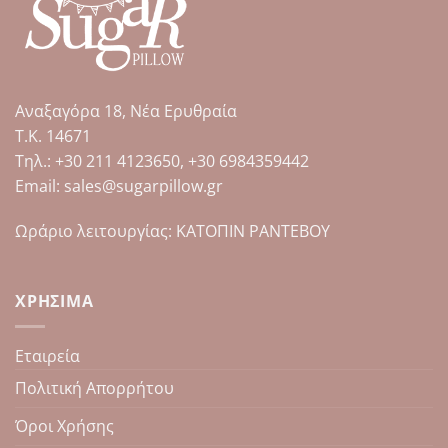
πολλαπλές
παραλλαγές.
Οι
επιλογές
μπορούν
Αναξαγόρα 18, Νέα Ερυθραία
να
επιλεγούν
Τ.Κ. 14671
στη
Tηλ.: +30 211 4123650, +30 6984359442
σελίδα
Email: sales@sugarpillow.gr
του
προϊόντος
Ωράριο λειτουργίας: ΚΑΤΟΠΙΝ ΡΑΝΤΕΒΟΥ
ΧΡΉΣΙΜΑ
Εταιρεία
Πολιτική Απορρήτου
Όροι Χρήσης