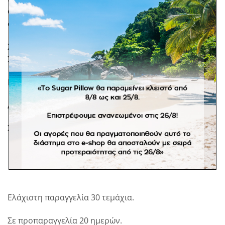
αισθητική στους τόνους του φθινοπώρου για να
στολίσουν οι καλεσμένοι σας τους χώρους τους.
Στην τιμή περιλαμβάνονται τα κουφέτα
Χατζηγιαννάκη.
Η τιμή αφορά στο ένα τεμάχιο.
Διαστάσεις: Μήκος 11,5 εκ.
Χρώμα: (σάπιο μήλο, πορτοκαλί, λευκό)
Ελάχιστη παραγγελία 30 τεμάχια.
Σε προπαραγγελία 20 ημερών.