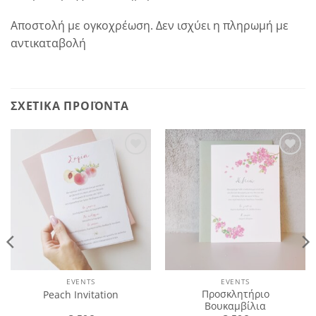
Αποστολή με ογκοχρέωση. Δεν ισχύει η πληρωμή με
αντικαταβολή
ΣΧΕΤΙΚΆ ΠΡΟΪΌΝΤΑ
Πρόσθήκη
Πρόσθήκη
στην
στην
λίστα
λίστα
επιθυμιών
επιθυμιών
EVENTS
EVENTS
Προσκλητήριο
Peach Invitation
Βουκαμβίλια