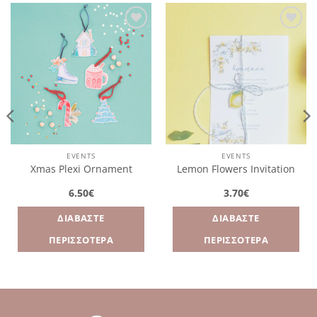
Πρόσθήκη
Πρόσθήκη
στην
στην
λίστα
λίστα
επιθυμιών
επιθυμιών
EVENTS
EVENTS
Xmas Plexi Ornament
Lemon Flowers Invitation
6.50
€
3.70
€
ΔΙΑΒΆΣΤΕ
ΔΙΑΒΆΣΤΕ
ΠΕΡΙΣΣΌΤΕΡΑ
ΠΕΡΙΣΣΌΤΕΡΑ