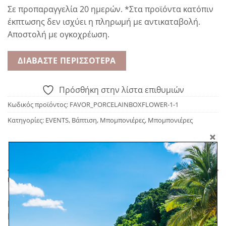
Σε προπαραγγελία 20 ημερών. *Στα προϊόντα κατόπιν
έκπτωσης δεν ισχύει η πληρωμή με αντικαταβολή.
Αποστολή με ογκοχρέωση.
ΔΙΑΒΆΣΤΕ ΠΕΡΙΣΣΌΤΕΡΑ
Πρόσθήκη στην λίστα επιθυμιών
Κωδικός προϊόντος:
FAVOR_PORCELAINBOXFLOWER-1-1
Κατηγορίες:
EVENTS
,
Βάπτιση
,
Μπομπονιέρες
,
Μπομπονιέρες
ΠΕΡΙΓΡΑΦΉ
Κεραμική μπομπονιέρα με αποξηραμένο ανθάκι.
Εμπνευσμένη από την ελληνική αγγειοπλαστική για να