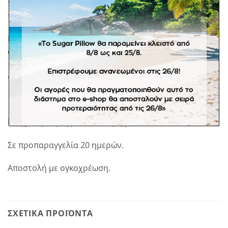
προσφέρετε στους καλεσμένους σας. Στην τιμή
περιλαμβάνονται τα κουφέτα Χατζηγιαννάκη.
Η τιμή αφορά στο ένα τεμάχιο. Πωλείται
μόνο
σε
συνδυασμό των τεσσάρων.
Διαστάσεις: ύψος 4,5- 8 εκ. διάμετρος 4 εκ.
Ελάχιστη παραγγελία 40 τεμάχια.
Σε προπαραγγελία 20 ημερών.
Αποστολή με ογκοχρέωση.
ΣΧΕΤΙΚΆ ΠΡΟΪΌΝΤΑ