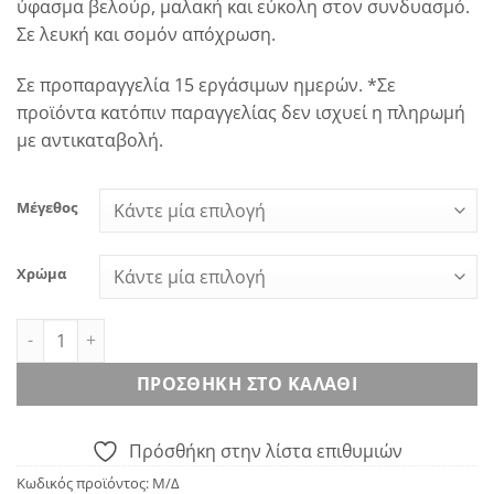
ύφασμα βελούρ, μαλακή και εύκολη στον συνδυασμό.
120.00€.
είναι:
Σε λευκή και σομόν απόχρωση.
70.00€.
Σε προπαραγγελία 15 εργάσιμων ημερών. *Σε
προϊόντα κατόπιν παραγγελίας δεν ισχυεί η πληρωμή
με αντικαταβολή.
Μέγεθος
Χρώμα
Κάπα Scarlett ποσότητα
ΠΡΟΣΘΉΚΗ ΣΤΟ ΚΑΛΆΘΙ
Πρόσθήκη στην λίστα επιθυμιών
Κωδικός προϊόντος:
Μ/Δ