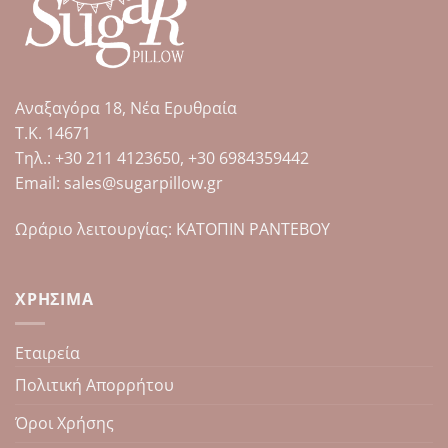
πολλαπλές
πολλαπλές
παραλλαγές.
παραλλαγές.
Οι
Οι
επιλογές
επιλογές
μπορούν
μπορούν
Αναξαγόρα 18, Νέα Ερυθραία
να
να
επιλεγούν
επιλεγούν
Τ.Κ. 14671
στη
στη
Tηλ.: +30 211 4123650, +30 6984359442
σελίδα
σελίδα
Email: sales@sugarpillow.gr
του
του
προϊόντος
προϊόντος
Ωράριο λειτουργίας: ΚΑΤΟΠΙΝ ΡΑΝΤΕΒΟΥ
ΧΡΉΣΙΜΑ
Εταιρεία
Πολιτική Απορρήτου
Όροι Χρήσης