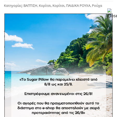
Κατηγορίες:
ΒΑΠΤΙΣΗ
,
Κορίτσι
,
Κορίτσι
,
ΠΑΙΔΙΚΑ ΡΟΥΧΑ
,
Ρούχα
ΠΕΡΙΓΡΑΦΉ
ΕΠΙΠΛΈΟΝ ΠΛΗΡΟΦΟΡΊΕΣ
Κάπα βάπτισης για χειμωνιάτικες εμφανίσεις. Από
ύφασμα βελούρ, μαλακή και εύκολη στον συνδυασμό.
Σε λευκή και σομόν απόχρωση.
Σε προπαραγγελία 15 εργάσιμων ημερών. *Σε
προϊόντα κατόπιν παραγγελίας δεν ισχυεί η πληρωμή
με αντικαταβολή.