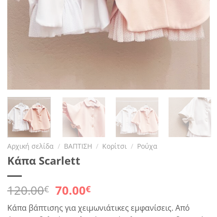
Αρχική σελίδα
/
ΒΑΠΤΙΣΗ
/
Κορίτσι
/
Ρούχα
Κάπα Scarlett
Original
Η
120.00
70.00
€
€
price
τρέχουσα
Κάπα βάπτισης για χειμωνιάτικες εμφανίσεις. Από
was:
τιμή