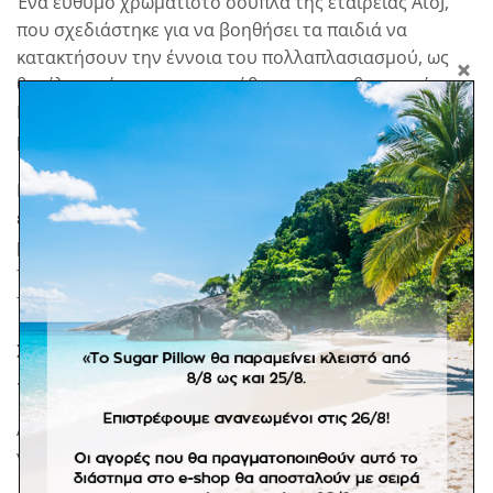
Ένα εύθυμο χρωματιστό σουπλά της εταιρείας AtoJ,
που σχεδιάστηκε για να βοηθήσει τα παιδιά να
κατακτήσουν την έννοια του πολλαπλασιασμού, ως
θεμέλια γνώση για την εκμάθηση των μαθηματικών.
Μπορεί να αξιοποιηθεί και ως βοήθημα μελέτης για
μεγαλύτερα παιδιά.
Η ώρα του γεύματος και της μελέτης μετατρέπεται σε
ένα εκπαιδευτικό ταξίδι στις βασικές γνώσεις
μαθηματικών με οδηγό τους αριθμούς και
προορισμό… την τόσο απαραίτητη σε όλους:
προπαίδεια!
Σχεδιασμένο από μαμάδες, σε συνεργασία με ειδικούς
.
Ασφαλές, 100% ανακυκλώσιμο υλικό (PP5), κατάλληλο
για τρόφιμα.