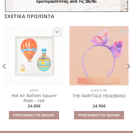
ΣΧΕΤΙΚΆ ΠΡΟΪΌΝΤΑ
Πρόσθήκη
Πρόσθήκη
στην
στην
λίστα
λίστα
επιθυμιών
επιθυμιών
ΔΩΡΑ
ΑΞΕΣΟΥΆΡ
Hot Air Balloon Square
THE FAIRYTALE HEADBAND
Plate – red
24.00
€
24.90
€
ΠΡΟΣΘΉΚΗ ΣΤΟ ΚΑΛΆΘΙ
ΠΡΟΣΘΉΚΗ ΣΤΟ ΚΑΛΆΘΙ