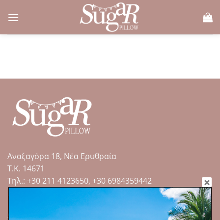
Μετάβαση
στο
περιεχόμενο
Αναξαγόρα 18, Νέα Ερυθραία
Τ.Κ. 14671
Tηλ.: +30 211 4123650, +30 6984359442
Email: sales@sugarpillow.gr
Ωράριο λειτουργίας: ΚΑΤΟΠΙΝ ΡΑΝΤΕΒΟΥ