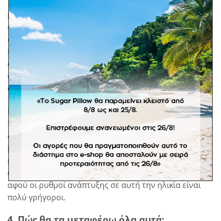
Το νούμερο και το μέγεθος των βαπτιστικών είναι ένας
μεγάλος πονοκέφαλος για τα παιδιά. Κάθε παιδάκι έχει
άλλους ρυθμούς ανάπτυξης και τα βαπτιστικά ρούχα
δεν ακολουθούν πάντα τα στάνταρ των ρούχων.
Επίσης με τα παπουτσάκια τι κάνουμε; Αν το μωρό
ακόμα δεν περπατά τι κάνουμε; Αγοράζουμε παπούτσι
αγκαλιάς ή των πρώτων βημάτων προκειμένου να το
φορέσει αμέσως μετά;
Καλό είναι να επιλέξετε ένα κατάστημα βαπτιστικών
που ράβει τα ρουχαλάκια custom, δηλαδή πάνω στις
διαστάσεις του παιδιού, προκειμένου τη μέρα της
βάπτισης το ρουχαλάκι να κάθεται πάνω του πολύ
καλά. Το ίδιο ισχύει και για το παπουτσάκια, συνήθως
αγοράζουμε το παπούτσι αφήνοντας έναν «αέρα»
αφού οι ρυθμοί ανάπτυξης σε αυτή την ηλικία είναι
πολύ γρήγοροι.
4. Πώς θα τα μεταφέρω όλα αυτά;